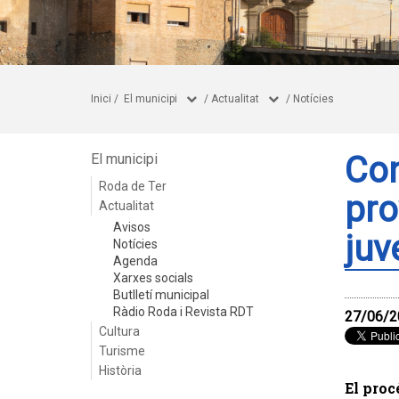
Inici
/
El municipi
/
Actualitat
/
Notícies
Con
El municipi
Roda de Ter
pro
Actualitat
Avisos
juv
Notícies
Agenda
Xarxes socials
Butlletí municipal
Ràdio Roda i Revista RDT
27/06/2
Cultura
Turisme
Història
El procé