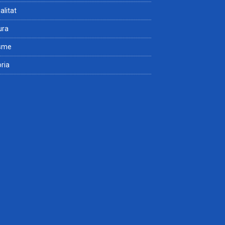
alitat
ura
isme
òria