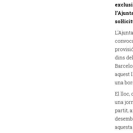
exclusi
l’Ajunt
sol·lici
L'Ajunt
convoca
provisió
dins de
Barcelo
aquest l
una bors
El lloc,
una jor
partit, 
desembr
aquesta 