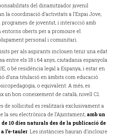
ponsabilitats del dinamitzador juvenil
n la coordinació d'activitats a l'Espai Jove,
a programes de joventut, i interacció amb
n entorns oberts per a promoure el
lupament personal i comunitari.
isits per als aspirants inclouen tenir una edat
a entre els 18 i 64 anys, ciutadania espanyola
UE, o bé residència legal a Espanya, i estar en
ió d'una titulació en àmbits com educació
psicopedagogia, o equivalent. A més, es
ix un bon coneixement de català, nivell C1.
s de sol·licitud es realitzarà exclusivament a
de la seu electrònica de l’Ajuntament,
amb un
 de 10 dies naturals des de la publicació de
 a l’e-tauler
. Les instàncies hauran d’incloure