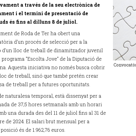
vament a través de la seu electrònica de
ament i el termini de presentació de
tuds és fins al dilluns 8 de juliol.
ament de Roda de Ter ha obert una
tòria d'un procés de selecció per a la
 d'un lloc de treball de dinamitzador juvenil
l programa "Escolta Jove" de la Diputació de
Convocatòr
na. Aquesta iniciativa no només busca cobrir
loc de treball, sinó que també pretén crear
a de treball per a futures oportunitats.
 de naturalesa temporal, està dissenyat per a
nada de 37,5 hores setmanals amb un horari
amb una durada des del 11 de juliol fins al 31 de
e de 2024. El salari brut mensual per a
posició és de 1.962,76 euros.