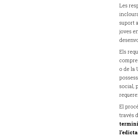
Les res
incloura
suport 
joves e
desenvo
Els requ
compres
o de la 
possess
social, 
requere
El procé
través 
termini
l'edicta