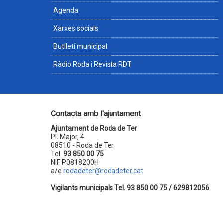
Agenda
Xarxes socials
Butlletí municipal
Ràdio Roda i Revista RDT
Contacta amb l'ajuntament
Ajuntament de Roda de Ter
Pl. Major, 4
08510 - Roda de Ter
Tel.
93 850 00 75
NIF P0818200H
a/e
rodadeter@rodadeter.cat
Vigilants municipals Tel. 93 850 00 75 / 629812056