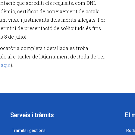
tació que acrediti els requisits, com DNI,
adèmic, certificat de coneixement de català,
um vitae i justificants dels mèrits al·legats. Per
 termini de presentació de sol·licituds és fins
s 8 de juliol.
ocatòria completa i detallada es troba
ble al e-tauler de l’Ajuntament de Roda de Ter
 aquí
).
Serveis i tràmits
El 
Tràmits i gestions
Roda