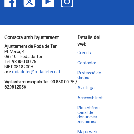
Contacta amb l'ajuntament
Detalls del
web
Ajuntament de Roda de Ter
Pl. Major, 4
Crèdits
08510 - Roda de Ter
Tel.
93 850 00 75
Contactar
NIF P0818200H
a/e
rodadeter@rodadeter.cat
Protecció de
dades
Vigilants municipals Tel. 93 850 00 75 /
629812056
Avís legal
Accessibilitat
Pla antifrau i
canal de
denúncies
anònimes
Mapa web