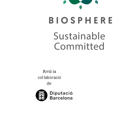
Amb la
col·laboració
de: