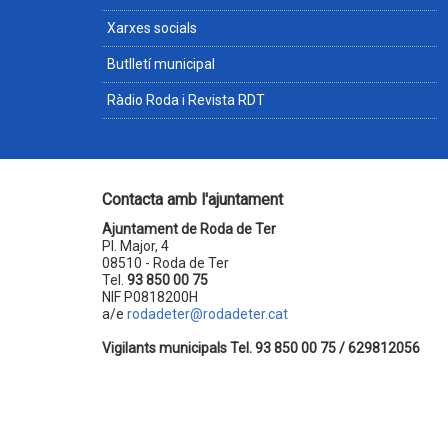
Xarxes socials
Butlletí municipal
Ràdio Roda i Revista RDT
Contacta amb l'ajuntament
Ajuntament de Roda de Ter
Pl. Major, 4
08510 - Roda de Ter
Tel.
93 850 00 75
NIF P0818200H
a/e
rodadeter@rodadeter.cat
Vigilants municipals Tel. 93 850 00 75 / 629812056