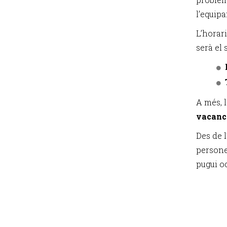
l’equip
L’horari
serà el 
A més, 
vacance
Des de 
persone
pugui o