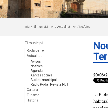
Inici
/
El municipi
/
Actualitat
/
Notícies
Nou
El municipi
Roda de Ter
Ter
Actualitat
Avisos
Notícies
Agenda
20/06/2
Xarxes socials
Butlletí municipal
Ràdio Roda i Revista RDT
Cultura
La Bibl
Turisme
Història
habitual
problem