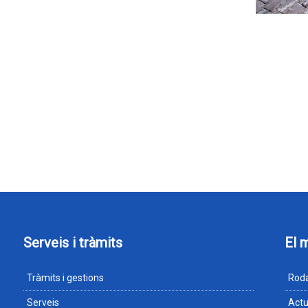
Serveis i tràmits
El 
Tràmits i gestions
Roda
Serveis
Actu