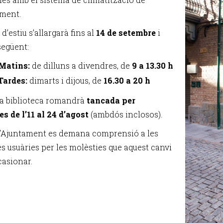
ament.
 d’estiu s’allargarà fins al
14 de setembre
i
següent:
Matins:
de dilluns a divendres, de
9 a 13.30 h
Tardes:
dimarts i dijous, de
16.30 a 20 h
la biblioteca romandrà
tancada per
s de l’11 al 24 d’agost
(ambdós inclosos).
l’Ajuntament es demana comprensió a les
s usuàries per les molèsties que aquest canvi
casionar.