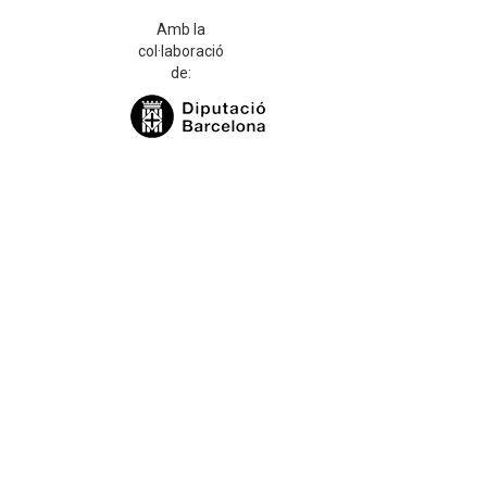
Amb la
col·laboració
de: