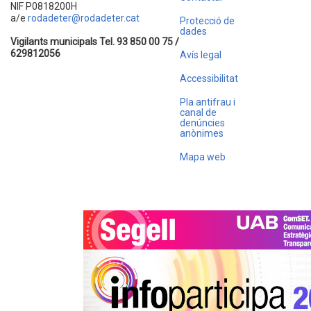
NIF P0818200H
a/e
rodadeter@rodadeter.cat
Protecció de
dades
Vigilants municipals Tel. 93 850 00 75 /
629812056
Avís legal
Accessibilitat
Pla antifrau i
canal de
denúncies
anònimes
Mapa web