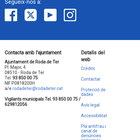
Segueix-nos a:
Contacta amb l'ajuntament
Detalls del
web
Ajuntament de Roda de Ter
Pl. Major, 4
Crèdits
08510 - Roda de Ter
Tel.
93 850 00 75
Contactar
NIF P0818200H
a/e
rodadeter@rodadeter.cat
Protecció de
dades
Vigilants municipals Tel. 93 850 00 75 /
629812056
Avís legal
Accessibilitat
Pla antifrau i
canal de
denúncies