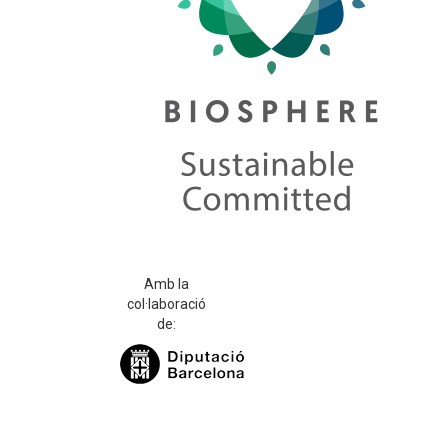
Amb la
col·laboració
de: