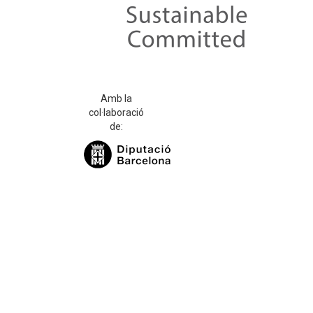
Amb la
col·laboració
de: