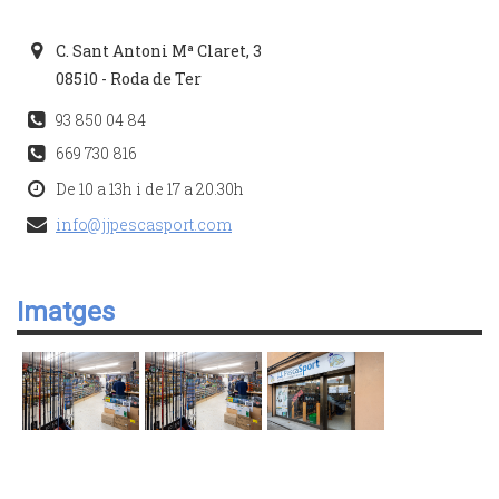
C. Sant Antoni Mª Claret, 3
08510 - Roda de Ter
93 850 04 84
669 730 816
De 10 a 13h i de 17 a 20.30h
info@jjpescasport.com
Imatges