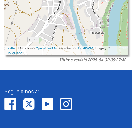
Leaflet
| Map data ©
OpenStreetMap
contributors,
CC-BY-SA
, Imagery ©
CloudMade
Última revisió
2026-04-30 08:27:48
Segueix-nos a: