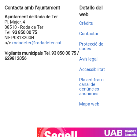
Contacta amb l'ajuntament
Detalls del
web
Ajuntament de Roda de Ter
Pl. Major, 4
Crèdits
08510 - Roda de Ter
Tel.
93 850 00 75
Contactar
NIF P0818200H
a/e
rodadeter@rodadeter.cat
Protecció de
dades
Vigilants municipals Tel. 93 850 00 75 /
629812056
Avís legal
Accessibilitat
Pla antifrau i
canal de
denúncies
anònimes
Mapa web