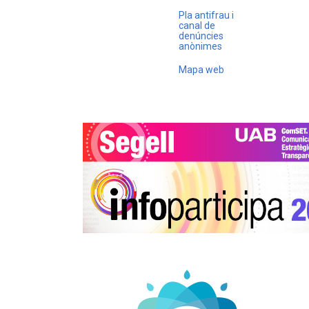
Pla antifrau i
canal de
denúncies
anònimes
Mapa web