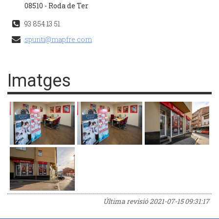
08510 - Roda de Ter
93 854 13 51
spunti@mapfre.com
Imatges
Última revisió
2021-07-15 09:31:17