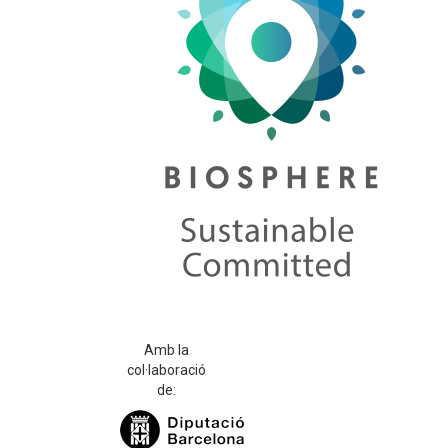
Amb la
col·laboració
de: