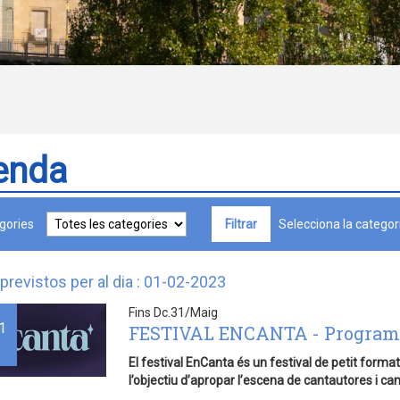
enda
gories
Selecciona la categori
previstos per al dia : 01-02-2023
Fins Dc.31/Maig
1
FESTIVAL ENCANTA - Program
El festival
EnCanta és un festival de petit forma
l’objectiu d’apropar l’escena de cantautores i ca