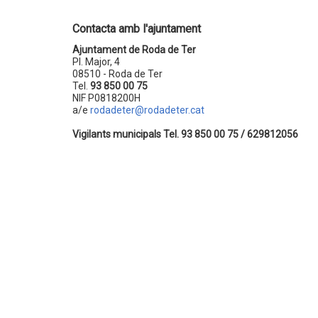
Contacta amb l'ajuntament
Ajuntament de Roda de Ter
Pl. Major, 4
08510 - Roda de Ter
Tel.
93 850 00 75
NIF P0818200H
a/e
rodadeter@rodadeter.cat
Vigilants municipals Tel. 93 850 00 75 / 629812056