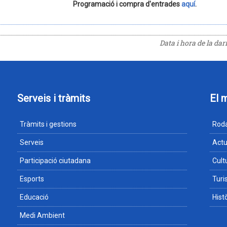
Programació i compra d'entrades
aquí
.
Data i hora de la da
Serveis i tràmits
El 
Tràmits i gestions
Roda
Serveis
Actu
Participació ciutadana
Cult
Esports
Tur
Educació
Hist
Medi Ambient