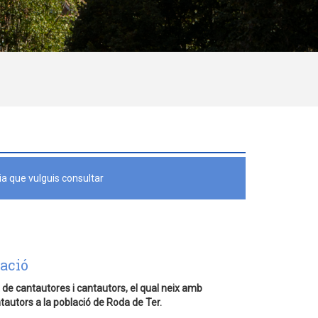
a que vulguis consultar
ació
t de cantautores i cantautors
, el qual neix amb
ntautors a la població de Roda de Ter.