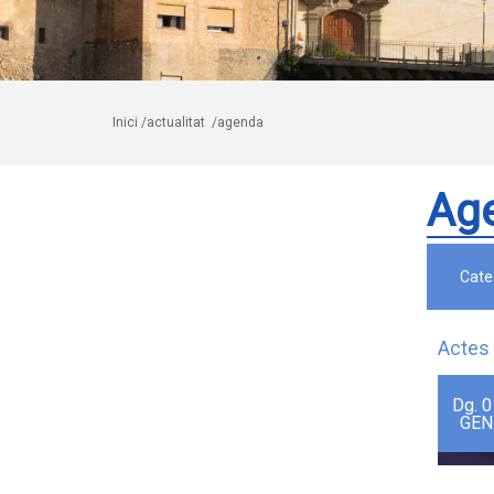
Inici
/actualitat
/agenda
Ag
Cate
Actes 
Dg.
0
GEN