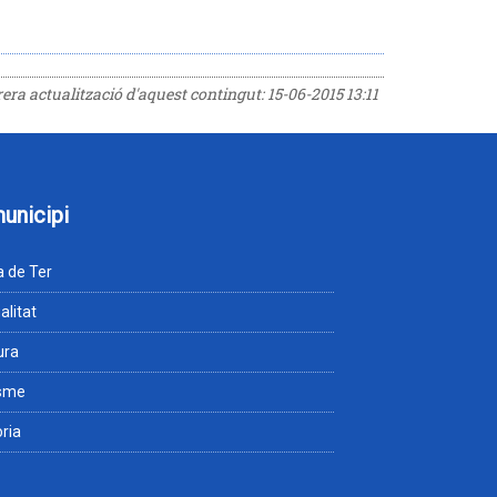
rrera actualització d'aquest contingut:
15-06-2015 13:11
municipi
 de Ter
alitat
ura
isme
òria