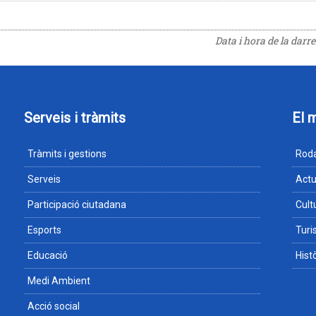
Data i hora de la darr
Serveis i tràmits
El 
Tràmits i gestions
Roda
Serveis
Actu
Participació ciutadana
Cult
Esports
Tur
Educació
Hist
Medi Ambient
Acció social