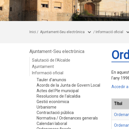
Inici
/
Ajuntament-Seu electrònica
/
Informació oficial
Ord
Ajuntament-Seu electrònica
Salutació de l'Alcalde
Ajuntament
En aquest
Informació oficial
l'any 199
Tauler d'anuncis
Acords de la Junta de Govern Local
Accedir a
Actes del Ple municipal
Resolucions de l'alcaldia
Gestió econòmica
Títol
Urbanisme
Contractació pública
Ordenan
Normativa / Ordenances generals
Calendari laboral
Ordenan