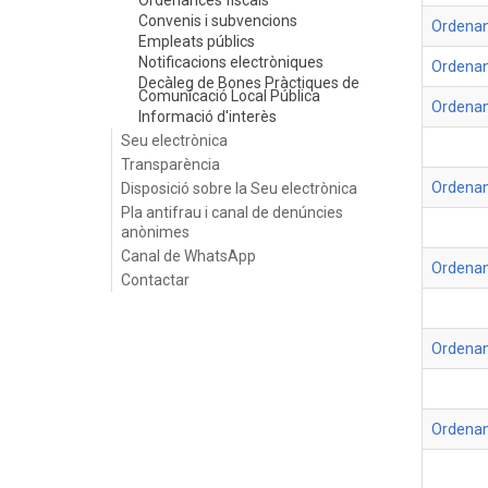
Ordenances fiscals
Convenis i subvencions
Ordenan
Empleats públics
Notificacions electròniques
Ordenan
Decàleg de Bones Pràctiques de
Comunicació Local Pública
Ordenan
Informació d'interès
Seu electrònica
Transparència
Ordenan
Disposició sobre la Seu electrònica
Pla antifrau i canal de denúncies
anònimes
Canal de WhatsApp
Ordenan
Contactar
Ordenan
Ordenan