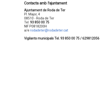
Contacta amb l'ajuntament
Ajuntament de Roda de Ter
Pl. Major, 4
08510 - Roda de Ter
Tel.
93 850 00 75
NIF P0818200H
a/e
rodadeter@rodadeter.cat
Vigilants municipals Tel. 93 850 00 75 / 629812056