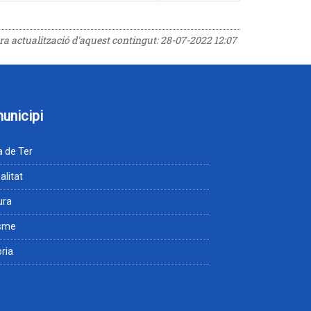
era actualització d'aquest contingut:
28-07-2022 12:07
municipi
 de Ter
alitat
ura
isme
òria