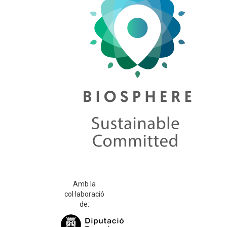
Amb la
col·laboració
de: