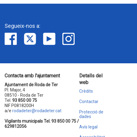
Segueix-nos a:
Contacta amb l'ajuntament
Detalls del
web
Ajuntament de Roda de Ter
Pl. Major, 4
Crèdits
08510 - Roda de Ter
Tel.
93 850 00 75
Contactar
NIF P0818200H
a/e
rodadeter@rodadeter.cat
Protecció de
dades
Vigilants municipals Tel. 93 850 00 75 /
629812056
Avís legal