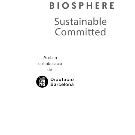
Amb la
col·laboració
de: