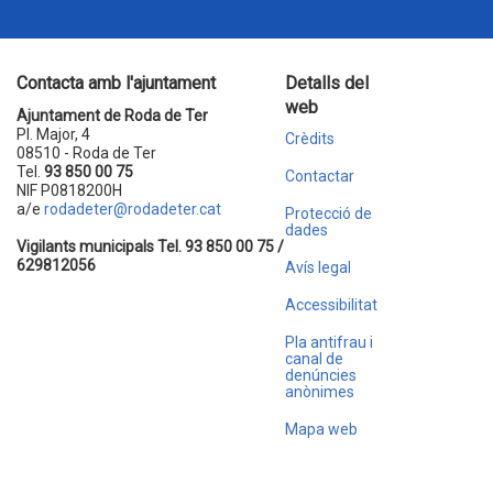
Contacta amb l'ajuntament
Detalls del
web
Ajuntament de Roda de Ter
Pl. Major, 4
Crèdits
08510 - Roda de Ter
Tel.
93 850 00 75
Contactar
NIF P0818200H
a/e
rodadeter@rodadeter.cat
Protecció de
dades
Vigilants municipals Tel. 93 850 00 75 /
629812056
Avís legal
Accessibilitat
Pla antifrau i
canal de
denúncies
anònimes
Mapa web