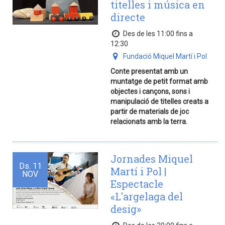
titelles i música en
directe
Des de les 11:00 fins a
12:30
Fundació Miquel Martí i Pol
Conte presentat amb un
muntatge de petit format amb
objectes i cançons, sons i
manipulació de titelles creats a
partir de materials de joc
relacionats amb la terra.
Jornades Miquel
Ds.
11
Martí i Pol |
NOV
Espectacle
«L'argelaga del
desig»