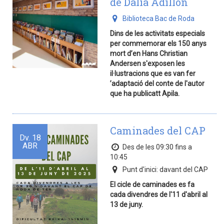
de Dàlia Adillon
Biblioteca Bac de Roda
Dins de les activitats especials
per commemorar els 150 anys
mort d’en Hans Christian
Andersen s'exposen les
il·lustracions que es van fer
’adaptació del conte de l'autor
que ha publicatt Apila.
Caminades del CAP
Dv.
18
ABR
Des de les 09:30 fins a
10:45
Punt d'inici: davant del CAP
El cicle de caminades es fa
cada divendres de l'11 d'abril al
13 de juny.