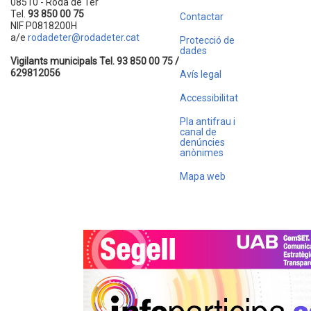
08510 - Roda de Ter
Tel.
93 850 00 75
Contactar
NIF P0818200H
a/e
rodadeter@rodadeter.cat
Protecció de
dades
Vigilants municipals Tel. 93 850 00 75 /
629812056
Avís legal
Accessibilitat
Pla antifrau i
canal de
denúncies
anònimes
Mapa web