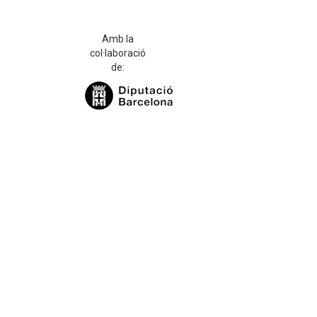
Amb la
col·laboració
de: