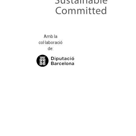
Amb la
col·laboració
de: