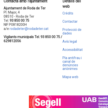
Contacta amb l'ajuntament
Detalls del
web
Ajuntament de Roda de Ter
Pl. Major, 4
Crèdits
08510 - Roda de Ter
Tel.
93 850 00 75
Contactar
NIF P0818200H
a/e
rodadeter@rodadeter.cat
Protecció de
dades
Vigilants municipals Tel. 93 850 00 75 /
629812056
Avís legal
Accessibilitat
Pla antifrau i
canal de
denúncies
anònimes
Mapa web