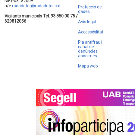
NIF P0818200H
a/e
rodadeter@rodadeter.cat
Protecció de
dades
Vigilants municipals Tel. 93 850 00 75 /
629812056
Avís legal
Accessibilitat
Pla antifrau i
canal de
denúncies
anònimes
Mapa web