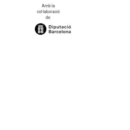
Amb la
col·laboració
de: