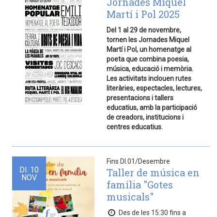
Jornades Miquel
Martí i Pol 2025
Del 1 al 29 de novembre,
tornen les Jornades Miquel
Martí i Pol, un homenatge al
poeta que combina poesia,
música, educació i memòria.
Les activitats inclouen rutes
literàries, espectacles, lectures,
presentacions i tallers
educatius, amb la participació
de creadors, institucions i
centres educatius.
Fins Dl.01/Desembre
Dl.
10
Taller de música en
NOV
família "Gotes
musicals"
Des de les 15:30 fins a