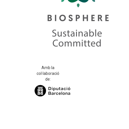
Amb la
col·laboració
de: