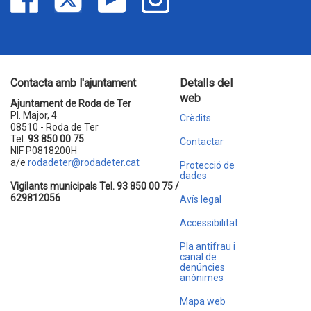
Contacta amb l'ajuntament
Detalls del
web
Ajuntament de Roda de Ter
Pl. Major, 4
Crèdits
08510 - Roda de Ter
Tel.
93 850 00 75
Contactar
NIF P0818200H
a/e
rodadeter@rodadeter.cat
Protecció de
dades
Vigilants municipals Tel. 93 850 00 75 /
629812056
Avís legal
Accessibilitat
Pla antifrau i
canal de
denúncies
anònimes
Mapa web