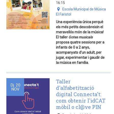
16:15
Escola Municipal de Música
El Faristol
Una experiència única perquè
els més petits descobreixin el
meravellós món de la música!
El taller
Gotes musicals
proposa quatre sessions per a
infants de 0 a 2 anys,
acompanyats d’un adult, per
jugar, experimentar i gaudir de
la música en família.
Taller
Dj.
20
d'alfabetització
NOV
digital Connecta't:
com obtenir l'idCAT
mòbil o cl@ve PIN