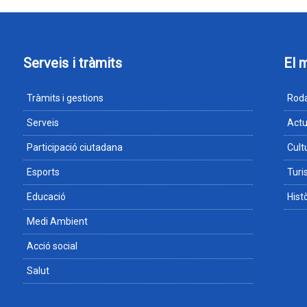
Serveis i tràmits
El 
Tràmits i gestions
Roda
Serveis
Actu
Participació ciutadana
Cult
Esports
Tur
Educació
Hist
Medi Ambient
Acció social
Salut