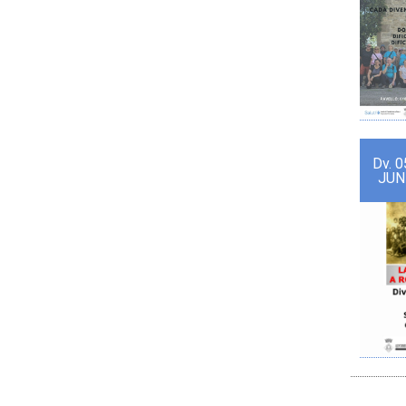
Dv.
0
JUN