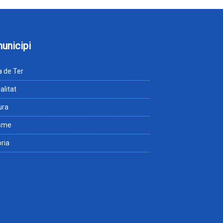
municipi
 de Ter
alitat
ura
isme
òria