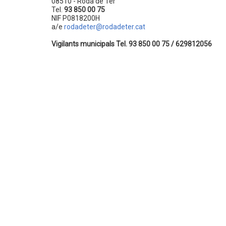
08510 - Roda de Ter
Tel.
93 850 00 75
NIF P0818200H
a/e
rodadeter@rodadeter.cat
Vigilants municipals Tel. 93 850 00 75 / 629812056