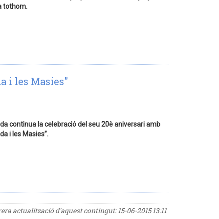
a tothom.
a i les Masies"
oda continua la celebració del seu 20è aniversari amb
da i les Masies”.
rrera actualització d'aquest contingut:
15-06-2015 13:11