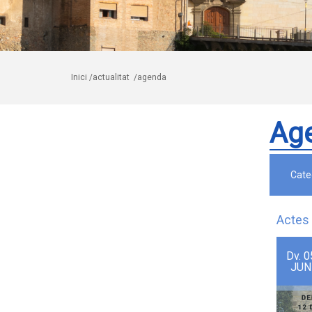
Inici
/actualitat
/agenda
Ag
Cate
Actes 
Dv.
0
JUN