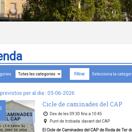
enda
gories
Selecciona la categori
previstos per al dia : 05-06-2026
Cicle de caminades del CAP
5
Des de les 09:30 fins a 10:45
Punt de trobada: davant del CAP
El Cicle de Caminades del CAP de Roda de Ter don