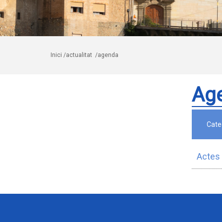
Inici
/actualitat
/agenda
Ag
Cate
Actes 