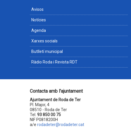
Avisos
Notícies
Agenda
Xarxes socials
Butlletí municipal
Ràdio Roda i Revista RDT
Contacta amb l'ajuntament
Ajuntament de Roda de Ter
Pl. Major, 4
08510 - Roda de Ter
Tel.
93 850 00 75
NIF P0818200H
a/e
rodadeter@rodadeter.cat