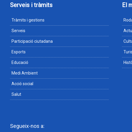
Serveis i tràmits
El 
Tràmits i gestions
Roda
Serveis
Actu
Participació ciutadana
Cult
Esports
Tur
Educació
Hist
Medi Ambient
Acció social
Salut
Segueix-nos a: