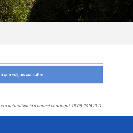
a que vulguis consultar
rrera actualització d'aquest contingut:
15-06-2015 13:11