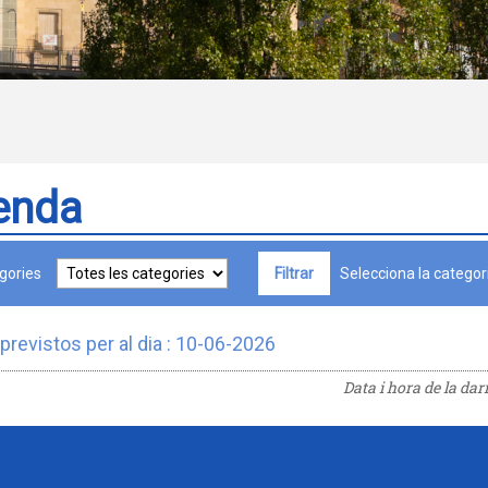
enda
gories
Selecciona la categori
previstos per al dia : 10-06-2026
Data i hora de la da