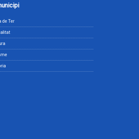
municipi
 de Ter
alitat
ura
isme
òria