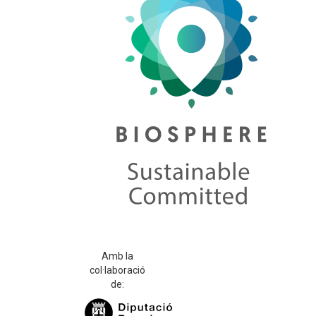
Amb la
col·laboració
de: