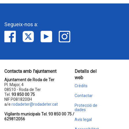
Segueix-nos a:
Contacta amb l'ajuntament
Detalls del
web
Ajuntament de Roda de Ter
Pl. Major, 4
Crèdits
08510 - Roda de Ter
Tel.
93 850 00 75
Contactar
NIF P0818200H
a/e
rodadeter@rodadeter.cat
Protecció de
dades
Vigilants municipals Tel. 93 850 00 75 /
629812056
Avís legal