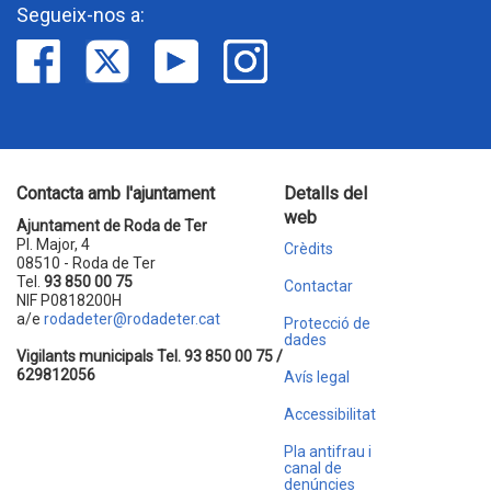
Segueix-nos a:
Contacta amb l'ajuntament
Detalls del
web
Ajuntament de Roda de Ter
Pl. Major, 4
Crèdits
08510 - Roda de Ter
Tel.
93 850 00 75
Contactar
NIF P0818200H
a/e
rodadeter@rodadeter.cat
Protecció de
dades
Vigilants municipals Tel. 93 850 00 75 /
629812056
Avís legal
Accessibilitat
Pla antifrau i
canal de
denúncies