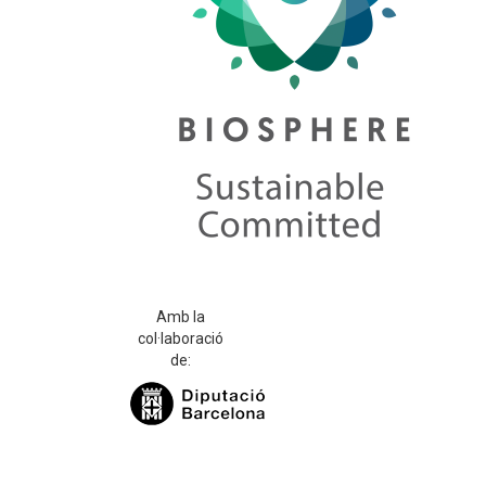
Amb la
col·laboració
de: