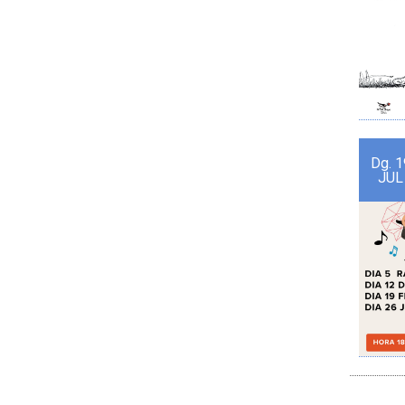
Dg.
1
JUL