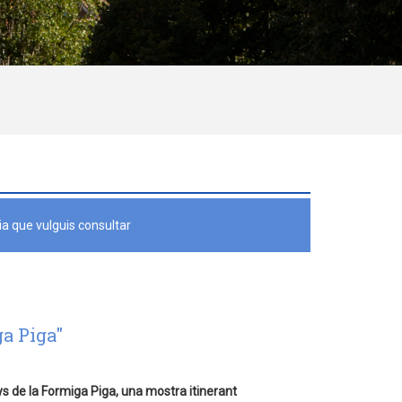
a que vulguis consultar
ga Piga"
ys de la Formiga Piga, una mostra itinerant