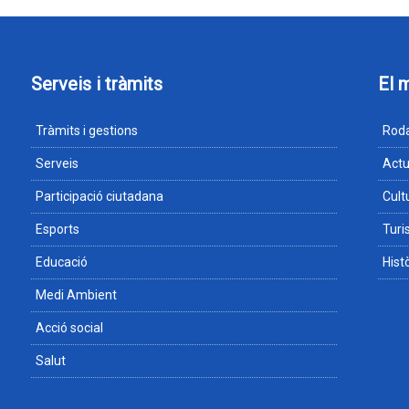
Serveis i tràmits
El 
Tràmits i gestions
Roda
Serveis
Actu
Participació ciutadana
Cult
Esports
Tur
Educació
Hist
Medi Ambient
Acció social
Salut