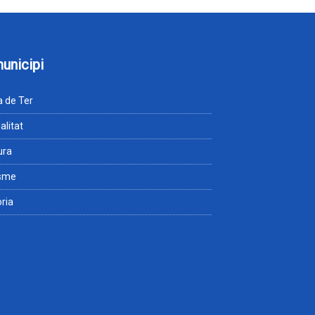
municipi
 de Ter
alitat
ura
isme
òria