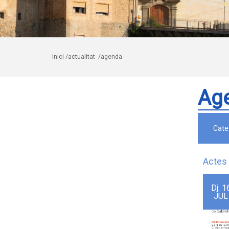
Inici
/actualitat
/agenda
Ag
Cate
Actes 
Dj.
1
JUL