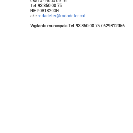
08510 - Roda de Ter
Tel.
93 850 00 75
NIF P0818200H
a/e
rodadeter@rodadeter.cat
Vigilants municipals Tel. 93 850 00 75 / 629812056