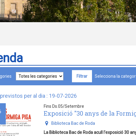
enda
gories
Selecciona la categori
previstos per al dia : 19-07-2026
Fins Ds.05/Setembre
6
Exposició "30 anys de la Formi
Biblioteca Bac de Roda
La Biblioteca Bac de Roda acull l'exposició 30 an