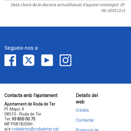
Data i hora de la darrera actualització d'aquest contingut:
15-
06-2015 13:11
Segueix-nos a:
Contacta amb l'ajuntament
Detalls del
web
Ajuntament de Roda de Ter
Pl. Major, 4
Crèdits
08510 - Roda de Ter
Tel.
93 850 00 75
Contactar
NIF P0818200H
a/e
rodadeter@rodadeter.cat
Protecció de