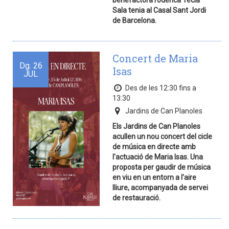
benefactora rodenca Tecla
Sala tenia al Casal Sant Jordi
de Barcelona.
Concert de Maria
Dg.
26
Isas
JUL
Des de les 12:30 fins a
13:30
Jardins de Can Planoles
Els Jardins de Can Planoles
acullen un nou concert del cicle
de música en directe amb
l'actuació de Maria Isas. Una
proposta per gaudir de música
en viu en un entorn a l'aire
lliure, acompanyada de servei
de restauració.