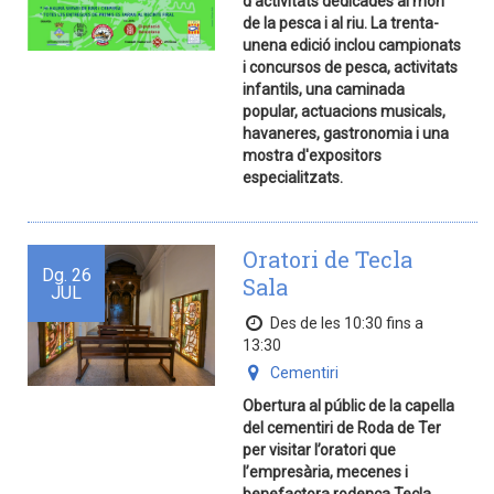
d'activitats dedicades al món
de la pesca i al riu. La trenta-
unena edició inclou campionats
i concursos de pesca, activitats
infantils, una caminada
popular, actuacions musicals,
havaneres, gastronomia i una
mostra d'expositors
especialitzats.
Oratori de Tecla
Dg.
26
Sala
JUL
Des de les 10:30 fins a
13:30
Cementiri
Obertura al públic de la capella
del cementiri de Roda de Ter
per visitar l’oratori que
l’empresària, mecenes i