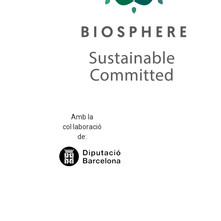
Amb la
col·laboració
de: