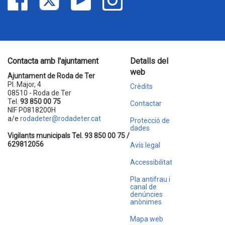
Contacta amb l'ajuntament
Detalls del
web
Ajuntament de Roda de Ter
Pl. Major, 4
Crèdits
08510 - Roda de Ter
Tel.
93 850 00 75
Contactar
NIF P0818200H
a/e
rodadeter@rodadeter.cat
Protecció de
dades
Vigilants municipals Tel. 93 850 00 75 /
629812056
Avís legal
Accessibilitat
Pla antifrau i
canal de
denúncies
anònimes
Mapa web