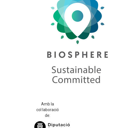
Amb la
col·laboració
de: