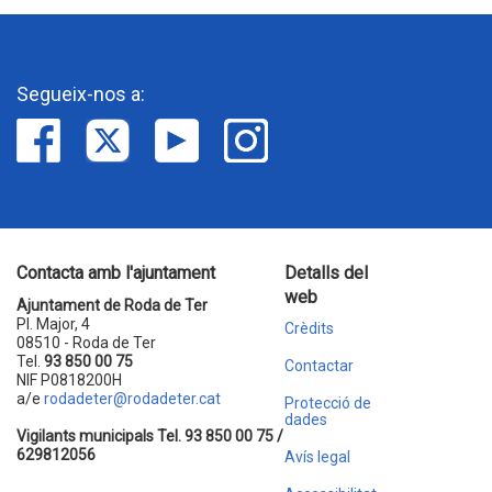
Segueix-nos a:
Contacta amb l'ajuntament
Detalls del
web
Ajuntament de Roda de Ter
Pl. Major, 4
Crèdits
08510 - Roda de Ter
Tel.
93 850 00 75
Contactar
NIF P0818200H
a/e
rodadeter@rodadeter.cat
Protecció de
dades
Vigilants municipals Tel. 93 850 00 75 /
629812056
Avís legal