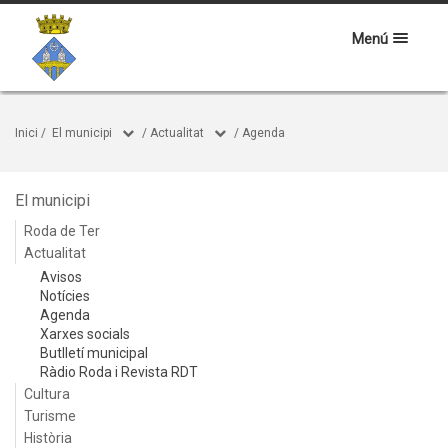
Menú
Inici
/
El municipi
/
Actualitat
/
Agenda
El municipi
Roda de Ter
Actualitat
Avisos
Notícies
Agenda
Xarxes socials
Butlletí municipal
Ràdio Roda i Revista RDT
Cultura
Turisme
Història