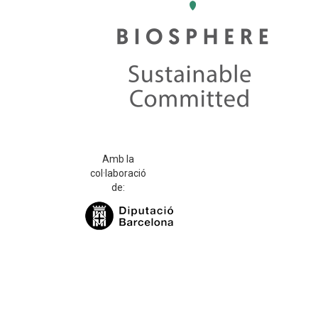
Amb la
col·laboració
de: