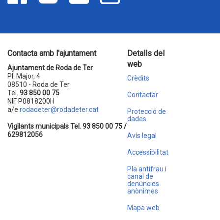
Contacta amb l'ajuntament
Detalls del
web
Ajuntament de Roda de Ter
Pl. Major, 4
Crèdits
08510 - Roda de Ter
Tel.
93 850 00 75
Contactar
NIF P0818200H
a/e
rodadeter@rodadeter.cat
Protecció de
dades
Vigilants municipals Tel. 93 850 00 75 /
629812056
Avís legal
Accessibilitat
Pla antifrau i
canal de
denúncies
anònimes
Mapa web