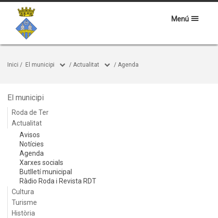
Menú
Inici
/
El municipi
/
Actualitat
/
Agenda
El municipi
Roda de Ter
Actualitat
Avisos
Notícies
Agenda
Xarxes socials
Butlletí municipal
Ràdio Roda i Revista RDT
Cultura
Turisme
Història