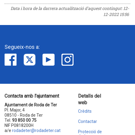
Data i hora de la darrera actualització d'aquest contingut:
12-
12-2022 15:56
Segueix-nos a:
Contacta amb l'ajuntament
Detalls del
web
Ajuntament de Roda de Ter
Pl. Major, 4
Crèdits
08510 - Roda de Ter
Tel.
93 850 00 75
Contactar
NIF P0818200H
a/e
rodadeter@rodadeter.cat
Protecció de