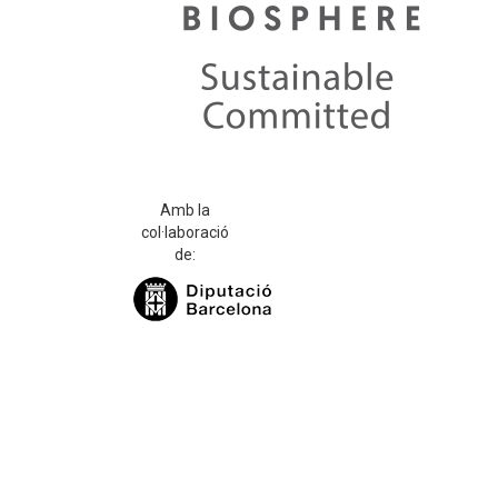
Amb la
col·laboració
de: