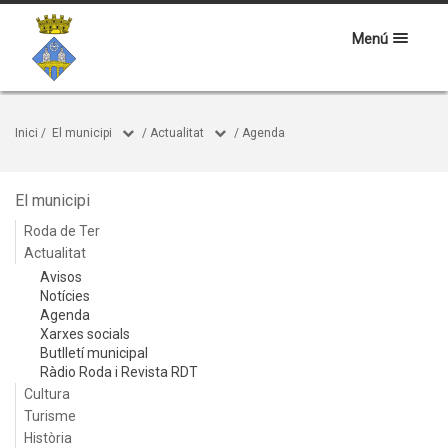
Menú
Inici
/
El municipi
/
Actualitat
/
Agenda
El municipi
Roda de Ter
Actualitat
Avisos
Notícies
Agenda
Xarxes socials
Butlletí municipal
Ràdio Roda i Revista RDT
Cultura
Turisme
Història