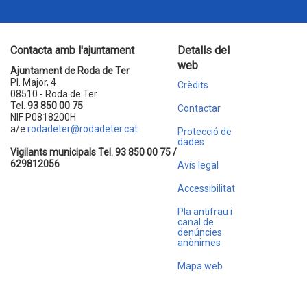
Contacta amb l'ajuntament
Detalls del
web
Ajuntament de Roda de Ter
Pl. Major, 4
Crèdits
08510 - Roda de Ter
Tel.
93 850 00 75
Contactar
NIF P0818200H
a/e
rodadeter@rodadeter.cat
Protecció de
dades
Vigilants municipals Tel. 93 850 00 75 /
629812056
Avís legal
Accessibilitat
Pla antifrau i
canal de
denúncies
anònimes
Mapa web