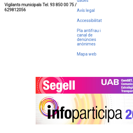
dades
Vigilants municipals Tel. 93 850 00 75 /
629812056
Avís legal
Accessibilitat
Pla antifrau i
canal de
denúncies
anònimes
Mapa web