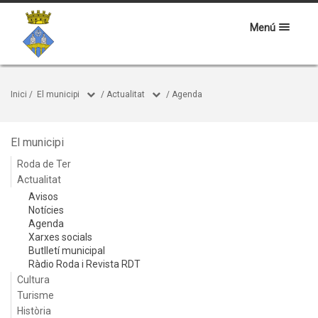
Menú
Inici
/
El municipi
/
Actualitat
/
Agenda
El municipi
Roda de Ter
Actualitat
Avisos
Notícies
Agenda
Xarxes socials
Butlletí municipal
Ràdio Roda i Revista RDT
Cultura
Turisme
Història