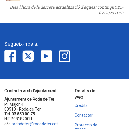
Data i hora de la darrera actualització d'aquest contingut:
25-
09-2025 11:58
Segueix-nos a:
Contacta amb l'ajuntament
Detalls del
web
Ajuntament de Roda de Ter
Pl. Major, 4
Crèdits
08510 - Roda de Ter
Tel.
93 850 00 75
Contactar
NIF P0818200H
a/e
rodadeter@rodadeter.cat
Protecció de