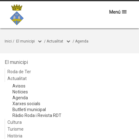
Menú
Inici
/
El municipi
/
Actualitat
/
Agenda
El municipi
Roda de Ter
Actualitat
Avisos
Notícies
Agenda
Xarxes socials
Butlletí municipal
Ràdio Roda i Revista RDT
Cultura
Turisme
Història