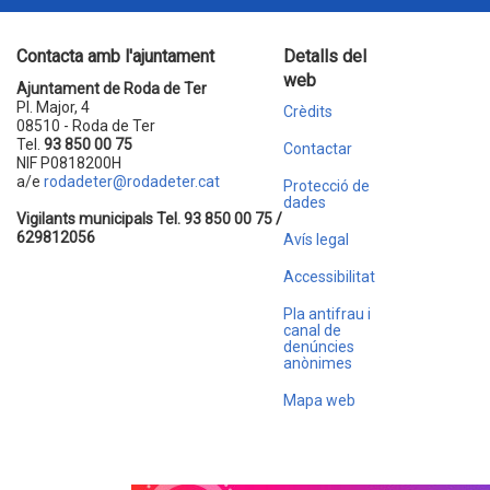
Contacta amb l'ajuntament
Detalls del
web
Ajuntament de Roda de Ter
Pl. Major, 4
Crèdits
08510 - Roda de Ter
Tel.
93 850 00 75
Contactar
NIF P0818200H
a/e
rodadeter@rodadeter.cat
Protecció de
dades
Vigilants municipals Tel. 93 850 00 75 /
629812056
Avís legal
Accessibilitat
Pla antifrau i
canal de
denúncies
anònimes
Mapa web