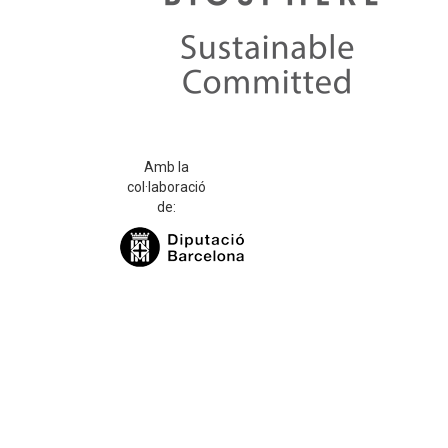
Amb la
col·laboració
de: