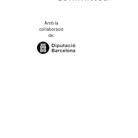
Amb la
col·laboració
de: