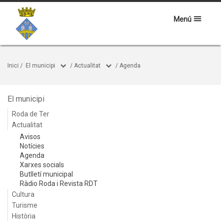
Menú
Inici
/
El municipi
/
Actualitat
/
Agenda
El municipi
Roda de Ter
Actualitat
Avisos
Notícies
Agenda
Xarxes socials
Butlletí municipal
Ràdio Roda i Revista RDT
Cultura
Turisme
Història