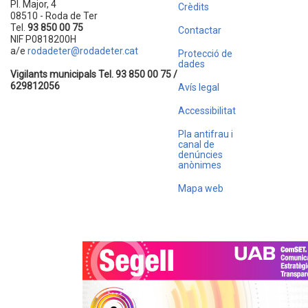
Pl. Major, 4
Crèdits
08510 - Roda de Ter
Tel.
93 850 00 75
Contactar
NIF P0818200H
a/e
rodadeter@rodadeter.cat
Protecció de
dades
Vigilants municipals Tel. 93 850 00 75 /
629812056
Avís legal
Accessibilitat
Pla antifrau i
canal de
denúncies
anònimes
Mapa web