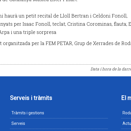
 haurà un petit recital de Lloll Bertran i Celdoni Fonoll,
yats per Isaac Fonoll, teclat; Cristina Corominas, flauta; 
Arpa i una triple sorpresa
at organitzada per la FEM PETAR, Grup de Xerrades de Rod
Data i hora de la dar
Serveis i tràmits
El 
Tràmits i gestions
Roda
Serveis
Actu