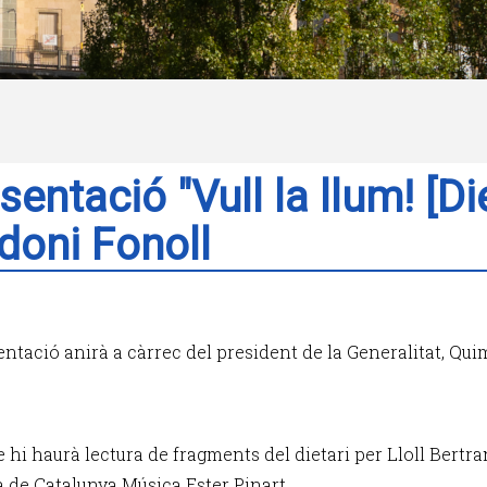
sentació "Vull la llum! [Di
doni Fonoll
entació anirà a càrrec del president de la Generalitat, Qui
e hi haurà lectura de fragments del dietari per Lloll Bertran
a de Catalunya Música Ester Pinart.