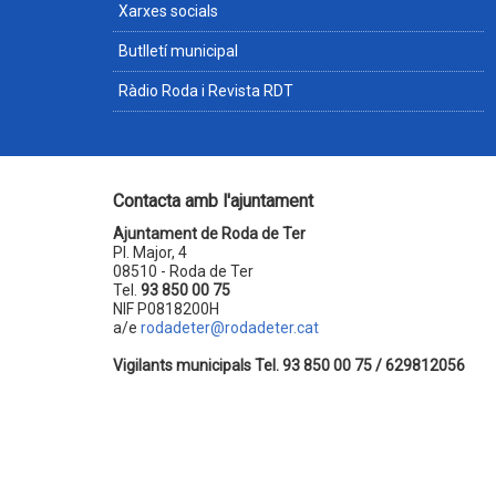
Xarxes socials
Butlletí municipal
Ràdio Roda i Revista RDT
Contacta amb l'ajuntament
Ajuntament de Roda de Ter
Pl. Major, 4
08510 - Roda de Ter
Tel.
93 850 00 75
NIF P0818200H
a/e
rodadeter@rodadeter.cat
Vigilants municipals Tel. 93 850 00 75 / 629812056