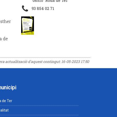
08510 Roda de Ter
93 854 02 71
Esther
a de
rera actualització d'aquest contingut:
16-05-2023 17:50
municipi
 de Ter
alitat