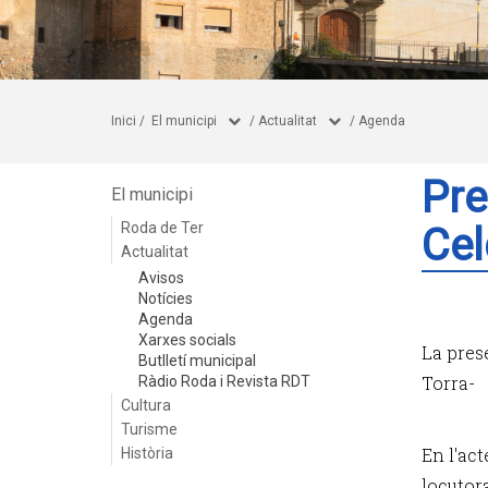
Inici
/
El municipi
/
Actualitat
/
Agenda
Pre
El municipi
Roda de Ter
Cel
Actualitat
Avisos
Notícies
Agenda
Xarxes socials
La pres
Butlletí municipal
Torra-
Ràdio Roda i Revista RDT
Cultura
Turisme
En l'act
Història
locutor