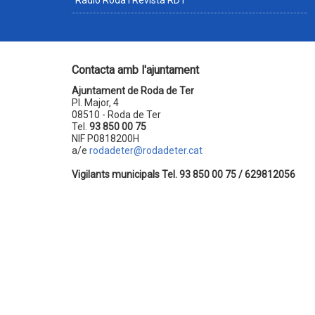
Ràdio Roda i Revista RDT
Contacta amb l'ajuntament
Ajuntament de Roda de Ter
Pl. Major, 4
08510 - Roda de Ter
Tel.
93 850 00 75
NIF P0818200H
a/e
rodadeter@rodadeter.cat
Vigilants municipals Tel. 93 850 00 75 / 629812056