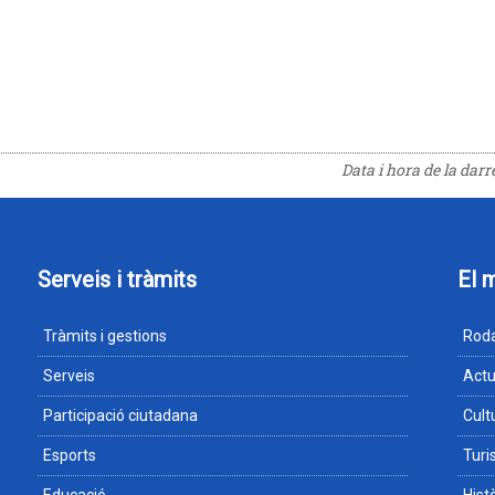
Data i hora de la dar
Serveis i tràmits
El 
Tràmits i gestions
Roda
Serveis
Actu
Participació ciutadana
Cult
Esports
Tur