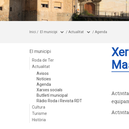
Inici
/
El municipi
/
Actualitat
/
Agenda
Xer
El municipi
Roda de Ter
Mas
Actualitat
Avisos
Notícies
Agenda
Xarxes socials
Activita
Butlletí municipal
equipa
Ràdio Roda i Revista RDT
Cultura
Activit
Turisme
Història