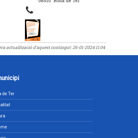
08510 Roda de Ter
rera actualització d'aquest contingut:
26-01-2024 11:04
municipi
 de Ter
alitat
ura
isme