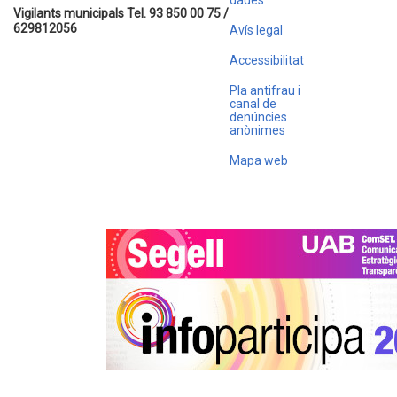
dades
Vigilants municipals Tel. 93 850 00 75 /
629812056
Avís legal
Accessibilitat
Pla antifrau i
canal de
denúncies
anònimes
Mapa web