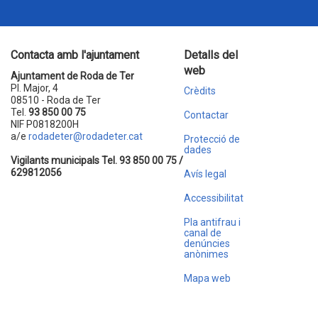
Contacta amb l'ajuntament
Detalls del
web
Ajuntament de Roda de Ter
Pl. Major, 4
Crèdits
08510 - Roda de Ter
Tel.
93 850 00 75
Contactar
NIF P0818200H
a/e
rodadeter@rodadeter.cat
Protecció de
dades
Vigilants municipals Tel. 93 850 00 75 /
629812056
Avís legal
Accessibilitat
Pla antifrau i
canal de
denúncies
anònimes
Mapa web