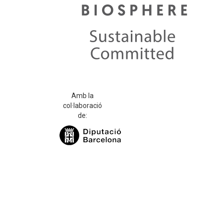
Amb la
col·laboració
de: