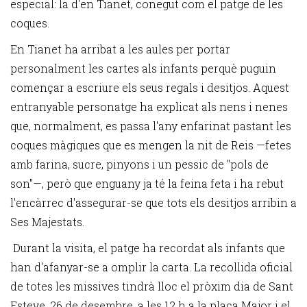
especial: la d'en Tianet, conegut com el patge de les
coques.
En Tianet ha arribat a les aules per portar
personalment les cartes als infants perquè puguin
començar a escriure els seus regals i desitjos. Aquest
entranyable personatge ha explicat als nens i nenes
que, normalment, es passa l'any enfarinat pastant les
coques màgiques que es mengen la nit de Reis —fetes
amb farina, sucre, pinyons i un pessic de "pols de
son"—, però que enguany ja té la feina feta i ha rebut
l'encàrrec d'assegurar-se que tots els desitjos arribin a
Ses Majestats.
Durant la visita, el patge ha recordat als infants que
han d'afanyar-se a omplir la carta. La recollida oficial
de totes les missives tindrà lloc el pròxim dia de Sant
Esteve, 26 de desembre, a les 12 h a la plaça Major i el