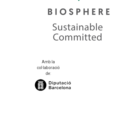
Amb la
col·laboració
de: