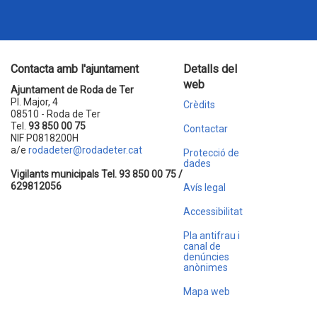
Contacta amb l'ajuntament
Detalls del
web
Ajuntament de Roda de Ter
Pl. Major, 4
Crèdits
08510 - Roda de Ter
Tel.
93 850 00 75
Contactar
NIF P0818200H
a/e
rodadeter@rodadeter.cat
Protecció de
dades
Vigilants municipals Tel. 93 850 00 75 /
629812056
Avís legal
Accessibilitat
Pla antifrau i
canal de
denúncies
anònimes
Mapa web