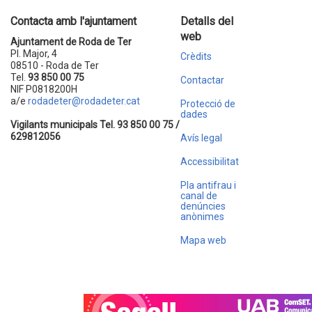
Contacta amb l'ajuntament
Detalls del
web
Ajuntament de Roda de Ter
Pl. Major, 4
Crèdits
08510 - Roda de Ter
Tel.
93 850 00 75
Contactar
NIF P0818200H
a/e
rodadeter@rodadeter.cat
Protecció de
dades
Vigilants municipals Tel. 93 850 00 75 /
629812056
Avís legal
Accessibilitat
Pla antifrau i
canal de
denúncies
anònimes
Mapa web