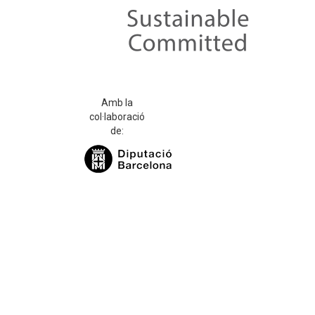
Amb la
col·laboració
de: