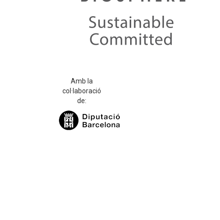
Amb la
col·laboració
de: