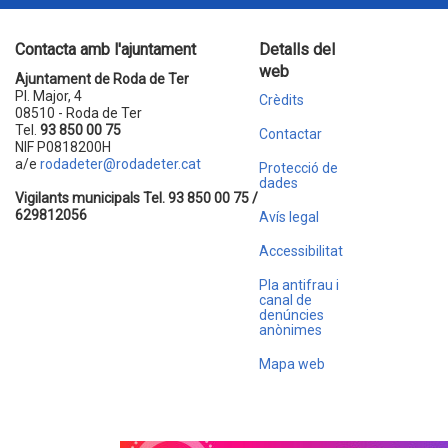
Contacta amb l'ajuntament
Detalls del
web
Ajuntament de Roda de Ter
Pl. Major, 4
Crèdits
08510 - Roda de Ter
Tel.
93 850 00 75
Contactar
NIF P0818200H
a/e
rodadeter@rodadeter.cat
Protecció de
dades
Vigilants municipals Tel. 93 850 00 75 /
629812056
Avís legal
Accessibilitat
Pla antifrau i
canal de
denúncies
anònimes
Mapa web