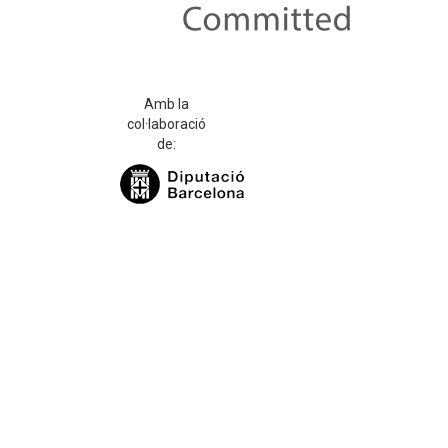
Amb la
col·laboració
de: