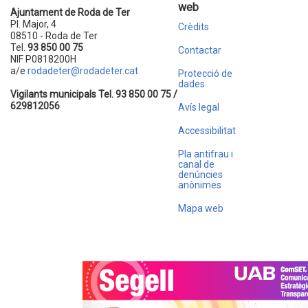
web
Ajuntament de Roda de Ter
Pl. Major, 4
Crèdits
08510 - Roda de Ter
Tel.
93 850 00 75
Contactar
NIF P0818200H
a/e
rodadeter@rodadeter.cat
Protecció de
dades
Vigilants municipals Tel. 93 850 00 75 /
629812056
Avís legal
Accessibilitat
Pla antifrau i
canal de
denúncies
anònimes
Mapa web