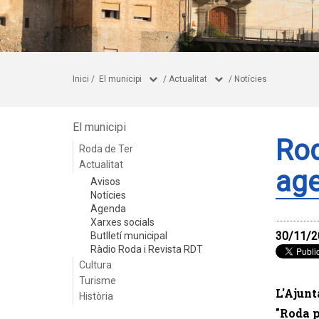
Inici
/
El municipi
/
Actualitat
/
Notícies
El municipi
Rod
Roda de Ter
Actualitat
age
Avisos
Notícies
Agenda
Xarxes socials
30/11/2
Butlletí municipal
Ràdio Roda i Revista RDT
Cultura
Turisme
L'Ajunt
Història
"Roda p