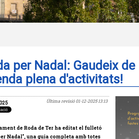
a per Nadal: Gaudeix de 
nda plena d'activitats!
Última revisió
01-12-2025 13:13
025
ament de Roda de Ter ha editat el fulletó
er Nadal", una guia completa amb totes