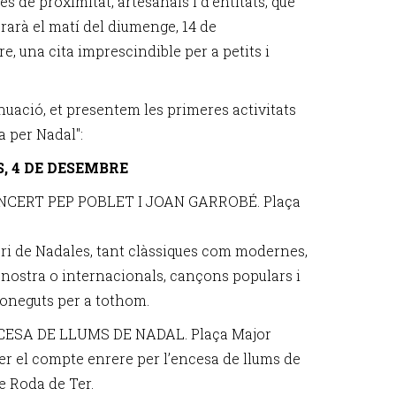
s de proximitat, artesanals i d'entitats, que
brarà el matí del diumenge, 14 de
, una cita imprescindible per a petits i
nuació, et presentem les primeres activitats
a per Nadal":
, 4 DE DESEMBRE
ONCERT PEP POBLET I JOAN GARROBÉ. Plaça
ri de Nadales, tant clàssiques com modernes,
 nostra o internacionals, cançons populars i
oneguts per a tothom.
NCESA DE LLUMS DE NADAL. Plaça Major
fer el compte enrere per l’encesa de llums de
e Roda de Ter.