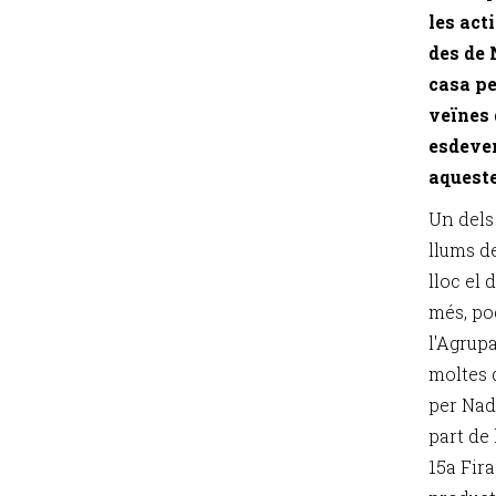
les act
des de 
casa pe
veïnes 
esdeve
aqueste
Un dels
llums d
lloc el 
més, po
l'Agrup
moltes d
per Nad
part de
15a Fir