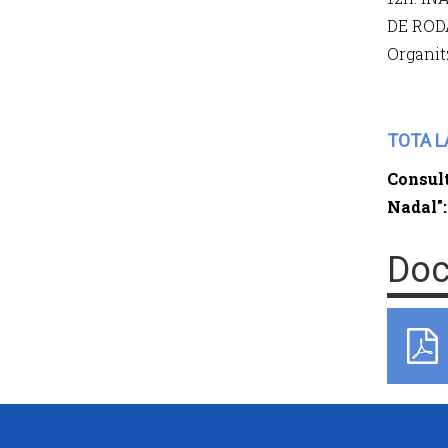
DE RODA
Organit
TOTA L
Consult
Nadal"
Doc