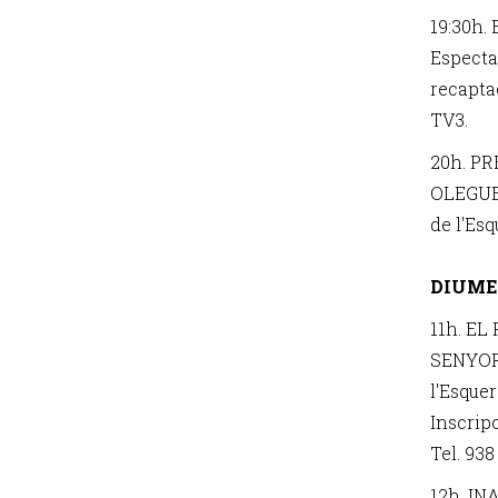
19:30h.
Especta
recapta
TV3.
20h. P
OLEGUE
de l'Es
DIUME
11h. EL
SENYOR
l'Esque
Inscrip
Tel. 938
12h. I