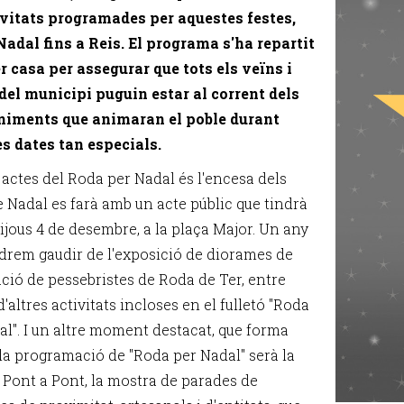
ivitats programades per aquestes festes,
Nadal fins a Reis. El programa s'ha repartit
r casa per assegurar que tots els veïns i
del municipi puguin estar al corrent dels
niments que animaran el poble durant
s dates tan especials.
 actes del Roda per Nadal és l'encesa dels
e Nadal es farà amb un acte públic que tindrà
dijous 4 de desembre, a la plaça Major. Un any
drem gaudir de l'exposició de diorames de
ació de pessebristes de Roda de Ter, entre
'altres activitats incloses en el fulletó "Roda
al". I un altre moment destacat, que forma
 la programació de "Roda per Nadal" serà la
a Pont a Pont, la mostra de parades de