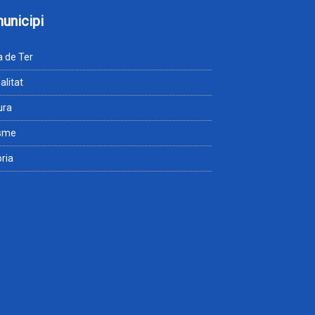
municipi
 de Ter
alitat
ura
isme
òria