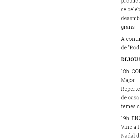
producte
se cele
desembre
grans!
A conti
de "Rod
DIJOUS
18h. C
Major
Reperto
de casa
temes c
19h. E
Vine a 
Nadal d