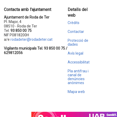
Contacta amb l'ajuntament
Detalls del
web
Ajuntament de Roda de Ter
Pl. Major, 4
Crèdits
08510 - Roda de Ter
Tel.
93 850 00 75
Contactar
NIF P0818200H
a/e
rodadeter@rodadeter.cat
Protecció de
dades
Vigilants municipals Tel. 93 850 00 75 /
629812056
Avís legal
Accessibilitat
Pla antifrau i
canal de
denúncies
anònimes
Mapa web