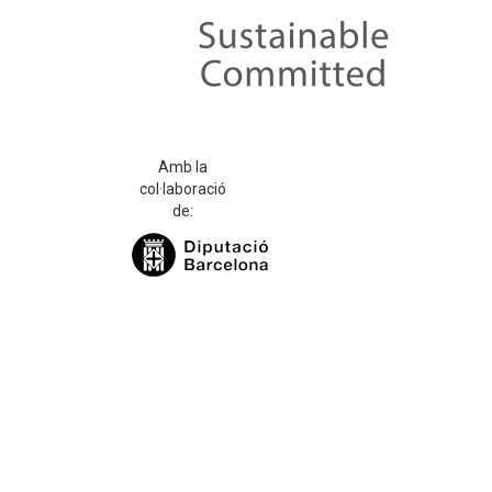
Amb la
col·laboració
de: