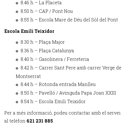
8.46 h – La Placeta
8.50 h – CAP / Pont Nou
8.55 h – Escola Mare de Déu del Sòl del Pont
Escola Emili Teixidor
8.30 h – Plaça Major
8.36 h – Plaça Catalunya
8.40 h – Gasolinera / Ferreteria
8.42 h – Carrer Sant Pere amb carrer Verge de
Montserrat
8.44 h – Rotonda entrada Manlleu
8.50 h – Pavelló / Avinguda Papa Joan XXIII
8.54 h – Escola Emili Teixidor
Per a més informació, podeu contactar amb el servei
al telèfon
621 231 885
.