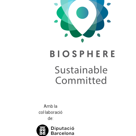
Amb la
col·laboració
de: