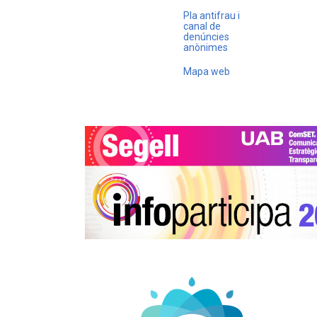
Pla antifrau i
canal de
denúncies
anònimes
Mapa web