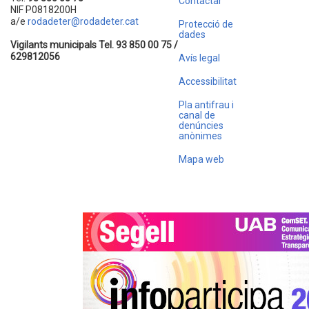
Contactar
NIF P0818200H
a/e
rodadeter@rodadeter.cat
Protecció de
dades
Vigilants municipals Tel. 93 850 00 75 /
629812056
Avís legal
Accessibilitat
Pla antifrau i
canal de
denúncies
anònimes
Mapa web