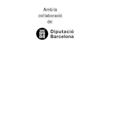
Amb la
col·laboració
de: