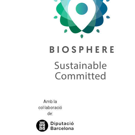
Amb la
col·laboració
de: