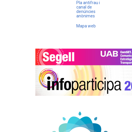
Pla antifrau i
canal de
denúncies
anònimes
Mapa web