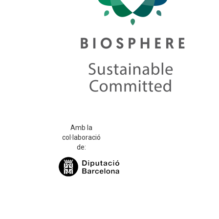
Amb la
col·laboració
de: