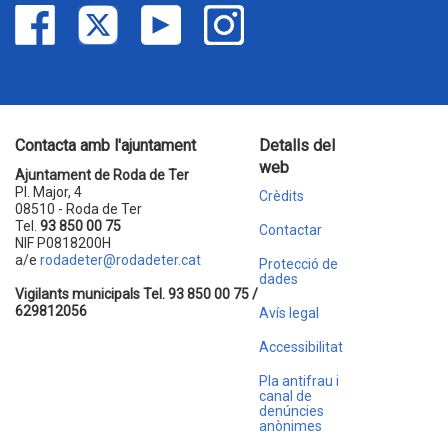
Contacta amb l'ajuntament
Detalls del
web
Ajuntament de Roda de Ter
Pl. Major, 4
Crèdits
08510 - Roda de Ter
Tel.
93 850 00 75
Contactar
NIF P0818200H
a/e
rodadeter@rodadeter.cat
Protecció de
dades
Vigilants municipals Tel. 93 850 00 75 /
629812056
Avís legal
Accessibilitat
Pla antifrau i
canal de
denúncies
anònimes