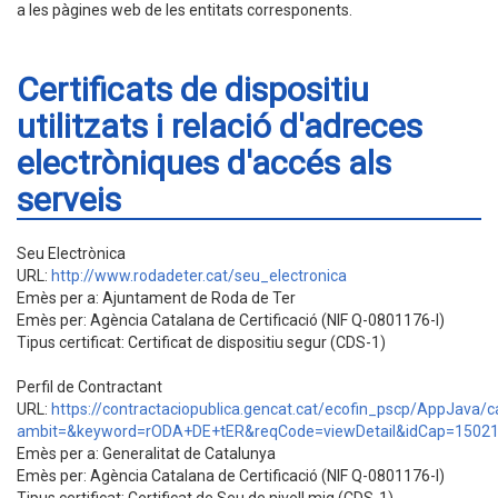
a les pàgines web de les entitats corresponents.
Certificats de dispositiu
utilitzats i relació d'adreces
electròniques d'accés als
serveis
Seu Electrònica
URL:
http://www.rodadeter.cat/seu_electronica
Emès per a: Ajuntament de Roda de Ter
Emès per: Agència Catalana de Certificació (NIF Q-0801176-I)
Tipus certificat: Certificat de dispositiu segur (CDS-1)
Perfil de Contractant
URL:
https://contractaciopublica.gencat.cat/ecofin_pscp/AppJava/c
ambit=&keyword=rODA+DE+tER&reqCode=viewDetail&idCap=1502
Emès per a: Generalitat de Catalunya
Emès per: Agència Catalana de Certificació (NIF Q-0801176-I)