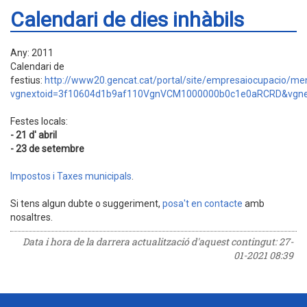
Calendari de dies inhàbils
Any: 2011
Calendari de
festius:
http://www20.gencat.cat/portal/site/empresaiocupacio
vgnextoid=3f10604d1b9af110VgnVCM1000000b0c1e0aRCRD&vgne
Festes locals:
- 21 d' abril
- 23 de setembre
Impostos i Taxes municipals
.
Si tens algun dubte o suggeriment,
posa't en contacte
amb
nosaltres.
Data i hora de la darrera actualització d'aquest contingut:
27-
01-2021 08:39