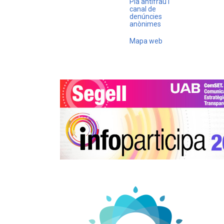
Pla antifrau i
canal de
denúncies
anònimes
Mapa web