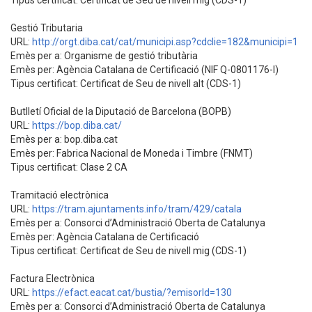
Tipus certificat: Certificat de Seu de nivell mig (CDS-1)
Gestió Tributaria
URL:
http://orgt.diba.cat/cat/municipi.asp?cdclie=182&municipi=1
Emès per a: Organisme de gestió tributària
Emès per: Agència Catalana de Certificació (NIF Q-0801176-I)
Tipus certificat: Certificat de Seu de nivell alt (CDS-1)
Butlletí Oficial de la Diputació de Barcelona (BOPB)
URL:
https://bop.diba.cat/
Emès per a: bop.diba.cat
Emès per: Fabrica Nacional de Moneda i Timbre (FNMT)
Tipus certificat: Clase 2 CA
Tramitació electrònica
URL:
https://tram.ajuntaments.info/tram/429/catala
Emès per a: Consorci d’Administració Oberta de Catalunya
Emès per: Agència Catalana de Certificació
Tipus certificat: Certificat de Seu de nivell mig (CDS-1)
Factura Electrònica
URL:
https://efact.eacat.cat/bustia/?emisorId=130
Emès per a: Consorci d’Administració Oberta de Catalunya