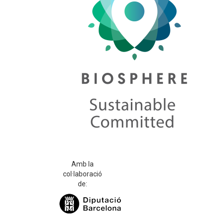
Amb la
col·laboració
de: