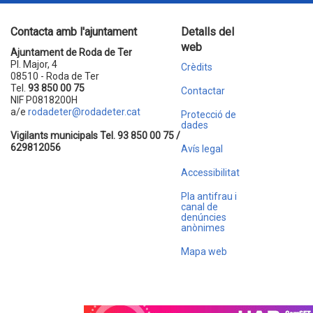
Contacta amb l'ajuntament
Detalls del
web
Ajuntament de Roda de Ter
Pl. Major, 4
Crèdits
08510 - Roda de Ter
Tel.
93 850 00 75
Contactar
NIF P0818200H
a/e
rodadeter@rodadeter.cat
Protecció de
dades
Vigilants municipals Tel. 93 850 00 75 /
629812056
Avís legal
Accessibilitat
Pla antifrau i
canal de
denúncies
anònimes
Mapa web