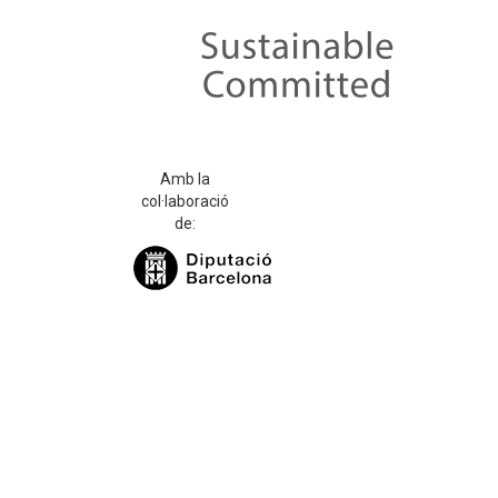
Amb la
col·laboració
de: