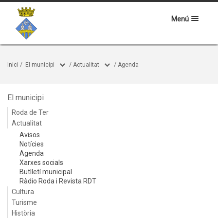
Menú
Inici
/
El municipi
/
Actualitat
/
Agenda
El municipi
Roda de Ter
Actualitat
Avisos
Notícies
Agenda
Xarxes socials
Butlletí municipal
Ràdio Roda i Revista RDT
Cultura
Turisme
Història