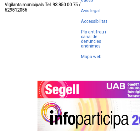
dades
Vigilants municipals Tel. 93 850 00 75 /
629812056
Avís legal
Accessibilitat
Pla antifrau i
canal de
denúncies
anònimes
Mapa web