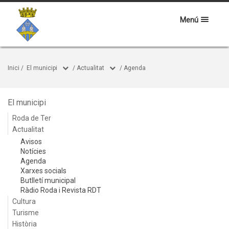
Menú
Inici
/
El municipi
/
Actualitat
/
Agenda
El municipi
Roda de Ter
Actualitat
Avisos
Notícies
Agenda
Xarxes socials
Butlletí municipal
Ràdio Roda i Revista RDT
Cultura
Turisme
Història