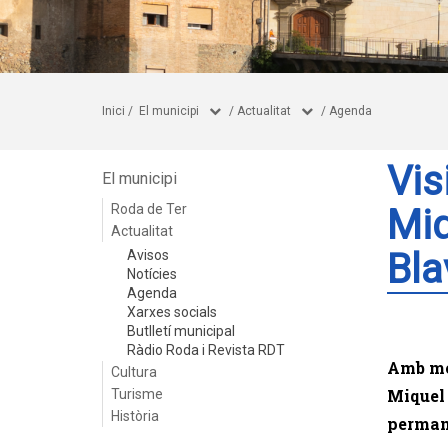
Inici
/
El municipi
/
Actualitat
/
Agenda
Vis
El municipi
Roda de Ter
Miq
Actualitat
Bla
Avisos
Notícies
Agenda
Xarxes socials
Butlletí municipal
Ràdio Roda i Revista RDT
Amb mot
Cultura
Miquel 
Turisme
Història
permane