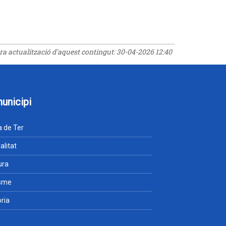
era actualització d'aquest contingut:
30-04-2026 12:40
municipi
 de Ter
alitat
ura
isme
òria