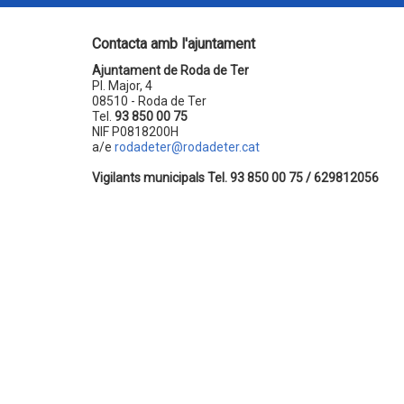
Contacta amb l'ajuntament
Ajuntament de Roda de Ter
Pl. Major, 4
08510 - Roda de Ter
Tel.
93 850 00 75
NIF P0818200H
a/e
rodadeter@rodadeter.cat
Vigilants municipals Tel. 93 850 00 75 / 629812056