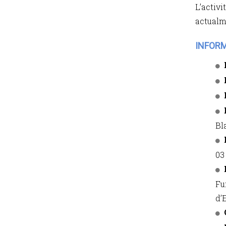
L’activi
actualm
INFOR
Bl
03
Fu
d’