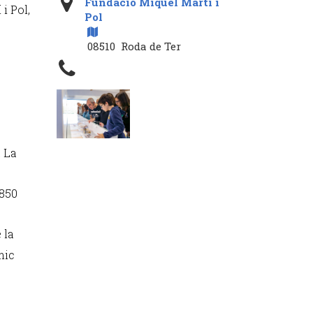
Fundació Miquel Martí i
i Pol,
Pol
08510 Roda de Ter
a La
 850
 la
mic