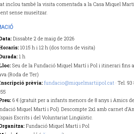
tat inclou també la visita comentada a la Casa Miquel Martí 
ent sense museïtzar.
MACIÓ
Data:
Dissabte 2 de maig de 2026
Horaris:
10:15 h i 12 h (dos torns de visita)
Durada:
1 h
Lloc:
Seu de la Fundació Miquel Martí i Pol i itinerari fins 
ava (Roda de Ter)
Inscripció prèvia:
fundacio@miquelmartiipol.cat
· Tel. 93
 55
Preu:
6 € (gratuït per a infants menors de 8 anys i Amics de
ndació Miquel Martí i Pol). Descompte 2x1 amb carnet d’A
Espais Escrits i del Voluntariat Lingüístic.
Organitza:
Fundació Miquel Martí i Pol