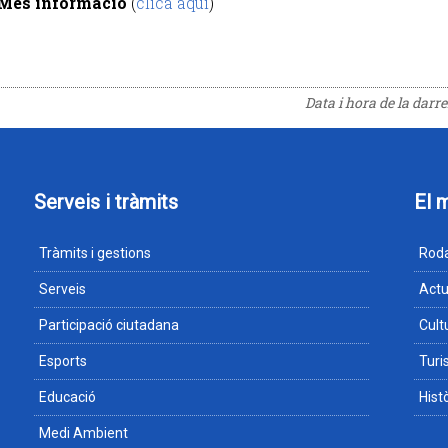
Més informació
(
clica aquí
)
Data i hora de la darr
Serveis i tràmits
El 
Tràmits i gestions
Roda
Serveis
Actu
Participació ciutadana
Cult
Esports
Tur
Educació
Hist
Medi Ambient