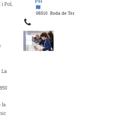
Pol
i Pol,
08510 Roda de Ter
e
a La
 850
 la
mic