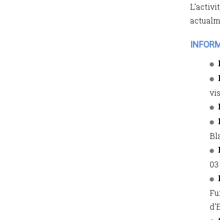
L’activi
actualm
INFOR
vis
Bl
03
Fu
d’