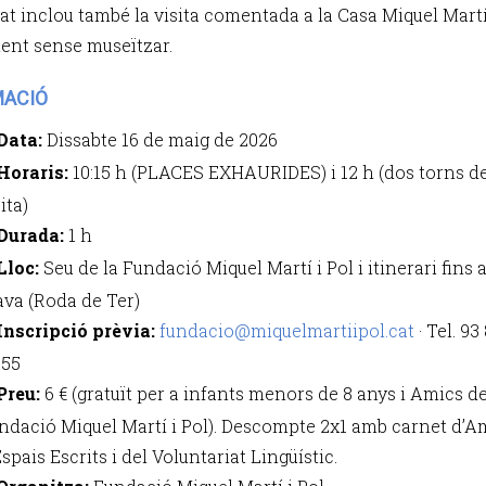
tat inclou també la visita comentada a la Casa Miquel Martí 
ent sense museïtzar.
MACIÓ
Data:
Dissabte 16 de maig de 2026
Horaris:
10:15 h (PLACES EXHAURIDES) i 12 h (dos torns d
ita)
Durada:
1 h
Lloc:
Seu de la Fundació Miquel Martí i Pol i itinerari fins 
ava (Roda de Ter)
Inscripció prèvia:
fundacio@miquelmartiipol.cat
· Tel. 93
 55
Preu:
6 € (gratuït per a infants menors de 8 anys i Amics de
ndació Miquel Martí i Pol). Descompte 2x1 amb carnet d’A
Espais Escrits i del Voluntariat Lingüístic.