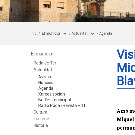
Inici
/
El municipi
/
Actualitat
/
Agenda
Vis
El municipi
Roda de Ter
Miq
Actualitat
Bla
Avisos
Notícies
Agenda
Xarxes socials
Butlletí municipal
Ràdio Roda i Revista RDT
Amb mot
Cultura
Miquel 
Turisme
Història
permane