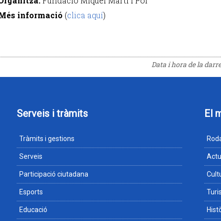
Organitza:
Fundació Miquel Martí i Pol
Més informació
(
clica aquí
)
Data i hora de la darr
Serveis i tràmits
El 
Tràmits i gestions
Roda
Serveis
Actu
Participació ciutadana
Cult
Esports
Tur
Educació
Hist