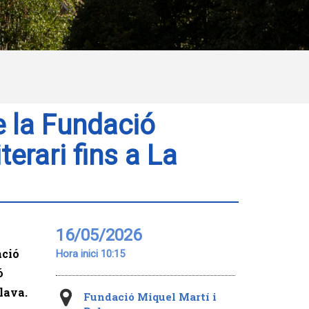
e la Fundació
iterari fins a La
16/05/2026
ació
Hora inici 10:15
ó
Blava.
Fundació Miquel Martí i