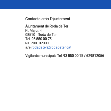
Contacta amb l'ajuntament
Ajuntament de Roda de Ter
Pl. Major, 4
08510 - Roda de Ter
Tel.
93 850 00 75
NIF P0818200H
a/e
rodadeter@rodadeter.cat
Vigilants municipals Tel. 93 850 00 75 / 629812056