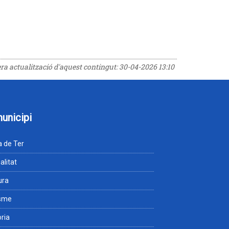
era actualització d'aquest contingut:
30-04-2026 13:10
municipi
 de Ter
alitat
ura
isme
òria