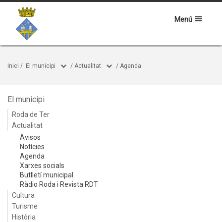
Menú
Inici
/
El municipi
/
Actualitat
/
Agenda
El municipi
Roda de Ter
Actualitat
Avisos
Notícies
Agenda
Xarxes socials
Butlletí municipal
Ràdio Roda i Revista RDT
Cultura
Turisme
Història