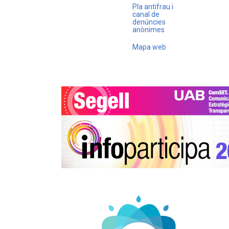
Pla antifrau i
canal de
denúncies
anònimes
Mapa web