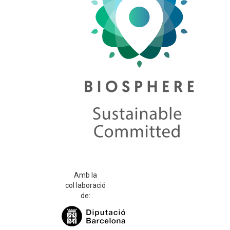
Amb la
col·laboració
de: