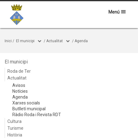
Menú
Inici
/
El municipi
/
Actualitat
/
Agenda
El municipi
Roda de Ter
Actualitat
Avisos
Notícies
Agenda
Xarxes socials
Butlletí municipal
Ràdio Roda i Revista RDT
Cultura
Turisme
Història