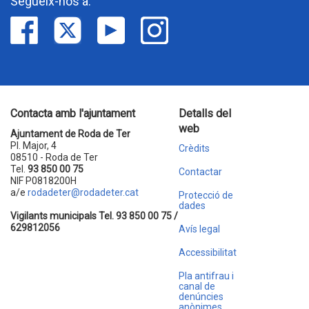
Segueix-nos a:
Contacta amb l'ajuntament
Detalls del
web
Ajuntament de Roda de Ter
Pl. Major, 4
Crèdits
08510 - Roda de Ter
Tel.
93 850 00 75
Contactar
NIF P0818200H
a/e
rodadeter@rodadeter.cat
Protecció de
dades
Vigilants municipals Tel. 93 850 00 75 /
629812056
Avís legal
Accessibilitat
Pla antifrau i
canal de
denúncies
anònimes