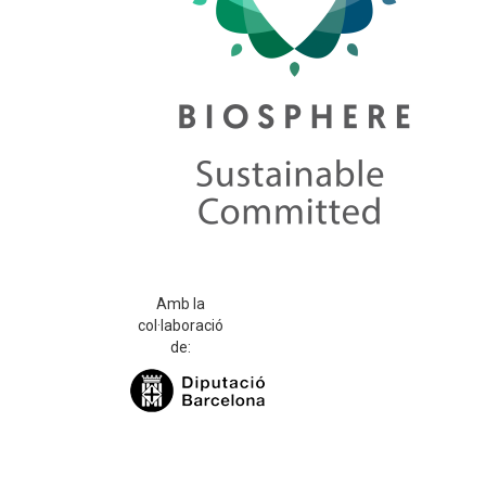
Amb la
col·laboració
de: